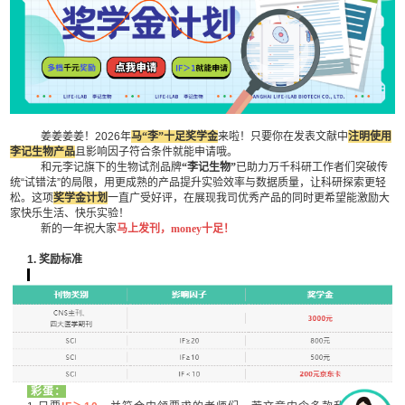
姜姜姜姜！2026年
马“李”十足奖学金
来啦！只要你在发表文献中
注明使用
李记生物产品
且影响因子符合条件就能申请哦。
和元李记旗下的生物试剂品牌
“李记生物”
已助力万千科研工作者们突破传
统“试错法”的局限，用更成熟的产品提升实验效率与数据质量，让科研探索更轻
松。这项
奖学金计划
一直广受好评，在展现我司优秀产品的同时更希望能激励大
家快乐生活、快乐实验！
新的一年祝大家
马上发刊，money十足！
1.
奖励标准
彩蛋：