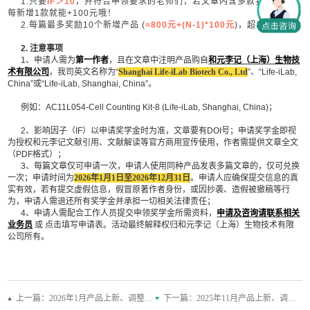
1.
只要
IF
＞10
，并符合申领要求的老师们，若文章内含多款我司产品，
每新增1款就能+100元哦！
2.
每篇最多奖励10个新增产品 (
=800
元+(N-1)*100元
)
，超出无奖励~
2.
注意事项
1
、申请人需为
第一作者
，且在文章中注明产品购自
和元李记（上海）生物技
术有限公司
，我司英文名称为“
Shanghai Life-iLab Biotech Co., Ltd
”、“Life-iLab,
China”或“Life-iLab, Shanghai, China”。
例如：AC11L054-Cell Counting Kit-8 (Life-iLab, Shanghai, China)；
2
、影响因子（IF）以申请奖学金时为准，文章要有DOI号；申请奖学金即视
为授权和元李记文献引用、文献解读等官方商用宣传使用，作者需提供文章全文
（PDF格式）；
3
、每篇文章仅可申请一次，申请人使用同种产品发表多篇文章的，仅可兑换
一次；申请时间为
2026
年1月1日至2026年12月31日
。申请人应确保提交信息的真
实有效，若有提交虚假信息，假冒原著作者身份，或因抄袭、造假被撤稿等行
为，申请人需退还所有奖学金并承担一切相关法律责任；
4
、申请人需配合工作人员提交申领奖学金所需资料，
申请及咨询请联系相关
业务员
或 点击填写申请表。活动最终解释权归和元李记（上海）生物技术有限
公司所有。
上一篇：2026年1月产品上新、调整公告
下一篇：2025年11月产品上新、调整公告